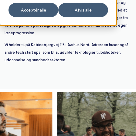
Det vil vi gøre ved at give eleverne muligheden for at læse, hvor og
Acceptér alle
Afvis alle
når de vil. Målet er, at de kan udvikle deres læsekompetencer ved at
læse mere. Det sker blandt andet ved at stille et stort antal bøger fra
forskellige forlag til rådighed og give børnene et indblik i deres egen
læseprogression.
Vi holder til på Katrinebjergvej 115 i Aarhus Nord. Adressen huser også
andre tech start ups, som bl.a. udvikler teknologier til biblioteker,
uddannelse og sundhedssektoren.