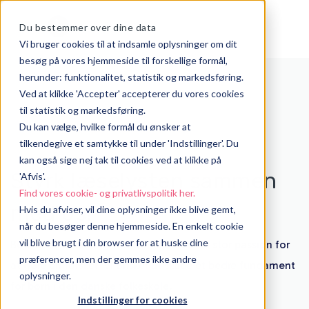
☰
Du bestemmer over dine data
Vi bruger cookies til at indsamle oplysninger om dit
besøg på vores hjemmeside til forskellige formål,
herunder: funktionalitet, statistik og markedsføring.
Ved at klikke 'Accepter' accepterer du vores cookies
til statistik og markedsføring.
Du kan vælge, hvilke formål du ønsker at
tilkendegive et samtykke til under 'Indstillinger'. Du
kan også sige nej tak til cookies ved at klikke på
Styrk læselysten sammen
'Afvis'.
Find vores cookie- og privatlivspolitik her.
med os!
Hvis du afviser, vil dine oplysninger ikke blive gemt,
når du besøger denne hjemmeside. En enkelt cookie
vil blive brugt i din browser for at huske dine
BookBites er en ung virksomhed med en stor passion for
præferencer, men der gemmes ikke andre
at gøre en forskel. Vi ønsker at skabe et bedre fundament
oplysninger.
for børn i den danske folkeskole.
Indstillinger for cookies